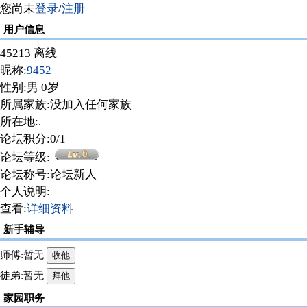
您尚未
登录
/
注册
用户信息
45213 离线
昵称:
9452
性别:男 0岁
所属家族:没加入任何家族
所在地:
.
论坛积分:0/1
论坛等级:
论坛称号:论坛新人
个人说明:
查看:
详细资料
新手辅导
师傅:暂无
徒弟:暂无
家园职务