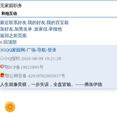
无家园职务
和他互动
最近联系好友
.
我的好友
.
我的百宝箱
加好友
.
加黑名单
.
发家信
.
举报他
返回之前页面
回顶部
3GQQ家园网
-
广场
-
导航
-
登录
小Q报时:2026-08-09 19:21:28
鄂ICP备19021895号
鄂公网安备 42018502005037号
人生就像奕棋，一步失误，全盘皆输。——弗洛伊德
精武
树洞
游戏
仙缘
牧场
宅子