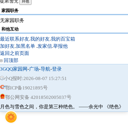
徒弟:暂无
家园职务
无家园职务
和他互动
最近联系好友
.
我的好友
.
我的百宝箱
加好友
.
加黑名单
.
发家信
.
举报他
返回之前页面
回顶部
3GQQ家园网
-
广场
-
导航
-
登录
小Q报时:2026-08-07 15:27:51
鄂ICP备19021895号
鄂公网安备 42018502005037号
月色与雪色之间，你是第三种绝色。 ——余光中 《绝色》
精武
树洞
游戏
仙缘
牧场
宅子