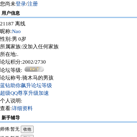
您尚未
登录
/
注册
用户信息
21187 离线
昵称:
Nao
性别:男 0岁
所属家族:没加入任何家族
所在地:
.
论坛积分:2002/2730
论坛等级:
论坛称号:骑木马的男孩
蓝钻助你飙升论坛等级
超级QQ尊享升级加速
个人说明:
查看:
详细资料
新手辅导
师傅:暂无