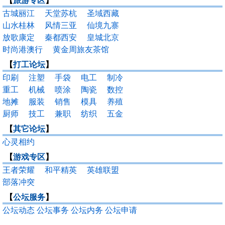
【
旅游专区
】
古城丽江
天堂苏杭
圣域西藏
山水桂林
风情三亚
仙境九寨
放歌康定
秦都西安
皇城北京
时尚港澳行
黄金周旅友茶馆
【
打工论坛
】
印刷
注塑
手袋
电工
制冷
重工
机械
喷涂
陶瓷
数控
地摊
服装
销售
模具
养殖
厨师
技工
兼职
纺织
五金
【
其它论坛
】
心灵相约
【
游戏专区
】
王者荣耀
和平精英
英雄联盟
部落冲突
【
公坛服务
】
公坛动态
公坛事务
公坛内务
公坛申请