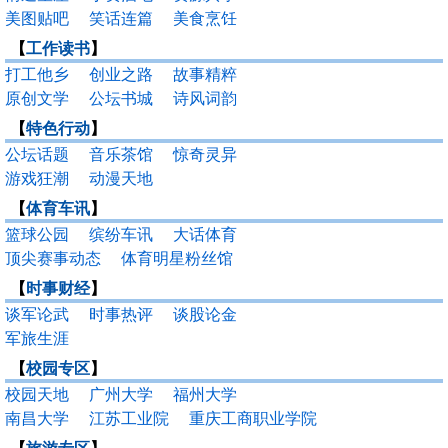
美图贴吧
笑话连篇
美食烹饪
【
工作读书
】
打工他乡
创业之路
故事精粹
原创文学
公坛书城
诗风词韵
【
特色行动
】
公坛话题
音乐茶馆
惊奇灵异
游戏狂潮
动漫天地
【
体育车讯
】
篮球公园
缤纷车讯
大话体育
顶尖赛事动态
体育明星粉丝馆
【
时事财经
】
谈军论武
时事热评
谈股论金
军旅生涯
【
校园专区
】
校园天地
广州大学
福州大学
南昌大学
江苏工业院
重庆工商职业学院