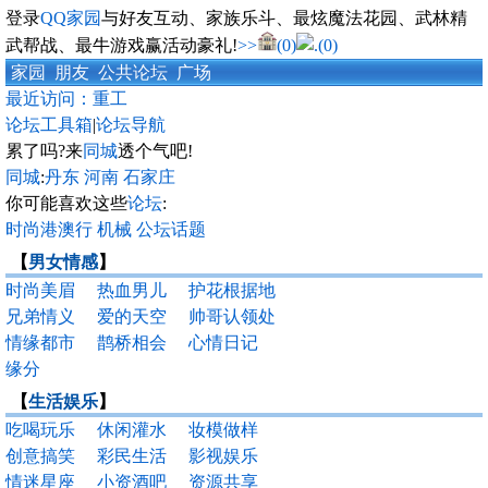
登录
QQ家园
与好友互动、家族乐斗、最炫魔法花园、武林精
武帮战、最牛游戏赢活动豪礼!
>>
(0)
(0)
家园
朋友
公共论坛
广场
最近访问：
重工
论坛工具箱
|
论坛导航
累了吗?来
同城
透个气吧!
同城
:
丹东
河南
石家庄
你可能喜欢这些
论坛
:
时尚港澳行
机械
公坛话题
【
男女情感
】
时尚美眉
热血男儿
护花根据地
兄弟情义
爱的天空
帅哥认领处
情缘都市
鹊桥相会
心情日记
缘分
【
生活娱乐
】
吃喝玩乐
休闲灌水
妆模做样
创意搞笑
彩民生活
影视娱乐
情迷星座
小资酒吧
资源共享