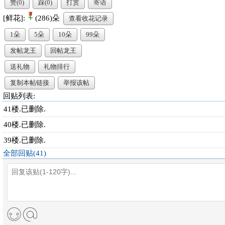
赞
(0)
踩
(0)
打赏
寄语
[鲜花]:
(286)朵
查看收花记录
1朵
5朵
10朵
99朵
发帖龙王
回帖龙王
送礼物
礼物排行
复制本帖链接
举报该帖
回贴列表:
41楼.已删除.
40楼.已删除.
39楼.已删除.
全部回贴(41)