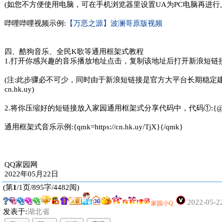
(如您不方便使用电脑，可在手机浏览器里设置UA为PC电脑再进行
哔哩哔哩视频示例:
【万恶之源】波澜哥原版视频
四、酷狗音乐、全民K歌等通用框架式教程
1.打开你感兴趣的音乐播放地址点击，复制该地址后打开新浪短链接(https
(注:此步骤必不可少，同时由于新浪短链接是官方大平台长期稳
cn.hk.uy)
2.将你压缩好的短链接放入家园通用框架式分享代码中，代码①:{@qmk=短
通用框架式音乐示例:{qmk=https://cn.hk.uy/TjX}{/qmk}
QQ家园网
2022年05月22日
(第
1
/1页/895字/4482阅)
2022-05-2
家园小Q
发表于:
湖北省