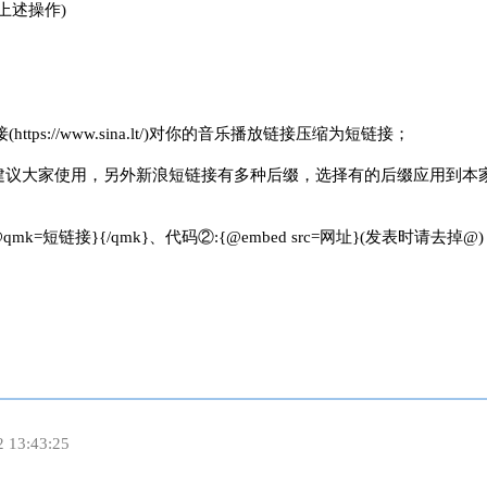
上述操作)
://www.sina.lt/)对你的音乐播放链接压缩为短链接；
定建议大家使用，另外新浪短链接有多种后缀，选择有的后缀应用到本
链接}{/qmk}、代码②:{@embed src=网址}(发表时请去掉@)
2 13:43:25