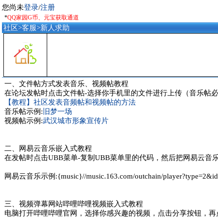
您尚未
登录
/
注册
*
QQ家园G币、元宝获取通道
社区
>
客服
>
新人求助
一、文件帖方式发表音乐、视频帖教程
在论坛发帖时点击文件帖-选择你手机里的文件进行上传（音乐帖必须
【教程】社区发表音频帖和视频帖的方法
音乐帖示例:
旧梦一场
视频帖示例:
武汉城市形象宣传片
二、网易云音乐嵌入式教程
在发帖时点击UBB菜单-复制UBB菜单里的代码，然后把网易云音乐
网易云音乐示例:{music}//music.163.com/outchain/player?type=2&id
三、视频弹幕网站哔哩哔哩视频嵌入式教程
电脑打开哔哩哔哩官网，选择你感兴趣的视频，点击分享按钮，再点击嵌入式代