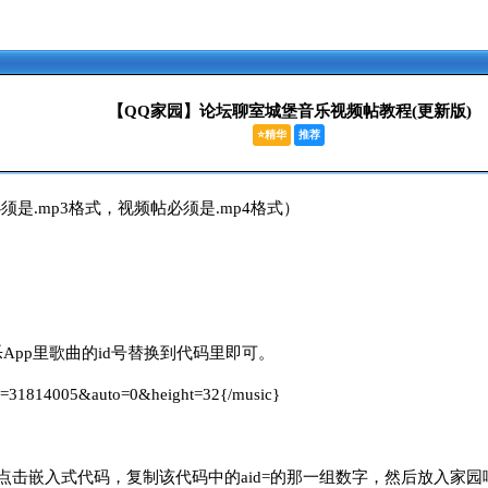
【QQ家园】论坛聊室城堡音乐视频帖教程(更新版)
⭐精华
推荐
是.mp3格式，视频帖必须是.mp4格式）
App里歌曲的id号替换到代码里即可。
=31814005&auto=0&height=32{/music}
码，复制该代码中的aid=的那一组数字，然后放入家园哔哩哔哩嵌入式代码里