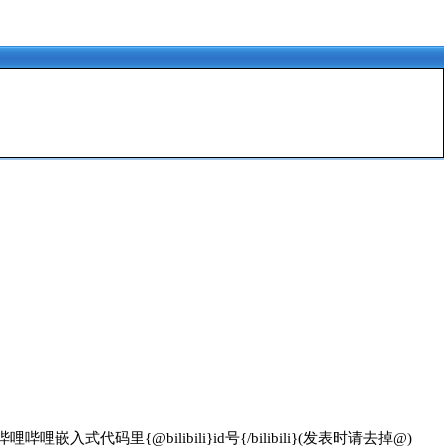
{@bilibili}id号{/bilibili}(发表时请去掉@)