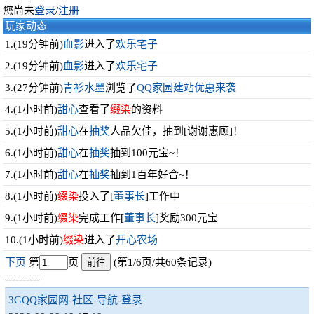
您尚未
登录
/
注册
玩家动态
1.(19分钟前)
血影
进入了
欢乐宅子
2.(19分钟前)
血影
进入了
欢乐宅子
3.(27分钟前)
青衫水墨
浏览了
QQ家园建站优惠来袭
4.(1小时前)
甜心
查看了
缀染
的资料
5.(1小时前)
甜心
在
抽奖
人品欠佳，抽到[谢谢惠顾]！
6.(1小时前)
甜心
在
抽奖
抽到100元宝~！
7.(1小时前)
甜心
在
抽奖
抽到1百年好合~！
8.(1小时前)
缀染
投入了[
董事长
]工作中
9.(1小时前)
缀染
完成工作[
董事长
]奖励300元宝
10.(1小时前)
缀染
进入了
开心农场
下页
第
页
(第
1
/6页/共60条记录)
----------
3GQQ家园网
-
社区
-
导航
-
登录