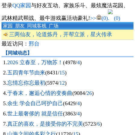
登录
QQ家园
与好友互动、家族乐斗、最炫魔法花园、
武林精武帮战、最牛游戏赢活动豪礼!
>>
(0)
(0)
家园
朋友
同城客栈
广场
三两仙友，论道炼丹，开帮立派，星火传承
最近访问：
邢台
【同城动态】
1.
2026 立春至，万物苏！
(4978/
4
)
2.
五四青年节由来
(8431/
15
)
3.
忘情忘你忘最初
(5974/
12
)
4.
于春末，邂逅心情的变奏曲
(9084/
26
)
5.
余生 学会自己呵护自己
(6429/
4
)
6.
世上最奢侈的 就是信任
(3863/
4
)
7.
真正的喜欢，是接受你的不完美
(5723/
6
)
8.
山海之间的多彩之行
(11720/
15
)