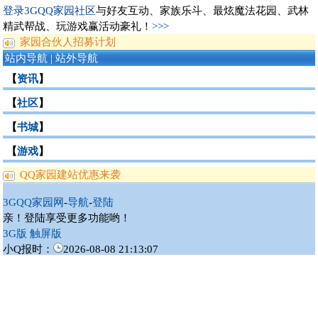
登录3GQQ家园社区
与好友互动、家族乐斗、最炫魔法花园、武林
精武帮战、玩游戏赢活动豪礼！
>>>
家园合伙人招募计划
站内导航 |
站外导航
【
资讯
】
【
社区
】
【
书城
】
【
游戏
】
QQ家园建站优惠来袭
3GQQ家园网
-
导航
-
登陆
亲！登陆享受更多功能哟！
3G版
触屏版
小Q报时：
2026-08-08 21:13:07