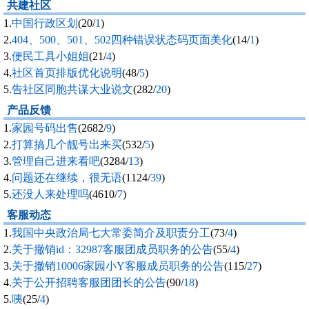
共建社区
1.
中国行政区划
(20/
1
)
2.
404、500、501、502四种错误状态码页面美化
(14/
1
)
3.
便民工具小姐姐
(21/
4
)
4.
社区首页排版优化说明
(48/
5
)
5.
告社区同胞共谋大业说文
(282/
20
)
产品反馈
1.
家园号码出售
(2682/
9
)
2.
打算搞几个靓号出来买
(532/
5
)
3.
管理自己进来看吧
(3284/
13
)
4.
问题还在继续，很无语
(1124/
39
)
5.
还没人来处理吗
(4610/
7
)
客服动态
1.
我国中央政治局七大常委简介及职责分工
(73/
4
)
2.
关于撤销id：32987客服团成员职务的公告
(55/
4
)
3.
关于撤销10006家园小Y客服成员职务的公告
(115/
27
)
4.
关于公开招聘客服团团长的公告
(90/
18
)
5.
咦
(25/
4
)