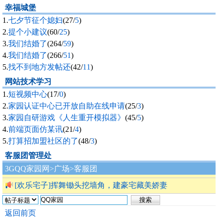
幸福城堡
1.
七夕节征个媳妇
(27/
5
)
2.
提个小建议
(60/
25
)
3.
我们结婚了
(264/
59
)
4.
我们结婚了
(266/
51
)
5.
找不到地方发帖还
(42/
11
)
网站技术学习
1.
短视频中心
(17/
0
)
2.
家园认证中心已开放自助在线申请
(25/
3
)
3.
家园自研游戏《人生重开模拟器》
(45/
5
)
4.
前端页面仿某讯
(21/
4
)
5.
打算招加盟社区的了
(48/
3
)
客服团管理处
3GQQ家园网
>
广场
>客服团
[欢乐宅子]挥舞锄头挖墙角，建豪宅藏美娇妻
返回前页