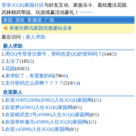
登录3GQQ家园社区
与好友互动、家族乐斗、最炫魔法花园、
武林精武帮战、玩游戏赢活动豪礼！
>>>
>>
家园
朋友
客服团
广场
承接仿腾讯家园优惠建站业务
最近访问：
新人求助
新人求助
1.
用QQ号登录注册号，密码也是QQ的密码吗？
(144/
2
)
2.
太冷了
(185/
2
)
3.
花园
(418/
2
)
4.
来求职了，有需要的吗
(796/
6
)
5.
支付密码怎么弄啊？？？？
(519/
14
)
欢迎新人
1.
欢迎3190532696(45902)入住3GQQ家园网
(1/
1
)
2.
欢迎梦(45901)入住3GQQ家园网
(0/
1
)
3.
欢迎精武堂2号(45900)入住3GQQ家园网
(0/
1
)
4.
欢迎举杯邀月(45899)入住3GQQ家园网
(1/
1
)
5.
欢迎-(45898)入住3GQQ家园网
(0/
1
)