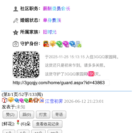
(第
1
/1页/52字/133阅)
江雪初霁
2026-06-12 21:23:01
发表于:
未知
赞
(2)
踩
(0)
打赏
寄语
[鲜花]:
(6)朵
查看收花记录