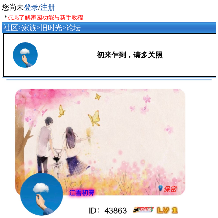
您尚未
登录
/
注册
*
点此了解家园功能与新手教程
社区
>
家族
>
旧时光
>
论坛
初来乍到，请多关照