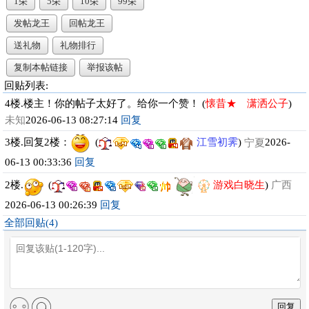
1朵
5朵
10朵
99朵
发帖龙王
回帖龙王
送礼物
礼物排行
复制本帖链接
举报该帖
回贴列表:
4楼.楼主！你的帖子太好了。给你一个赞！ (
懐昔★ 潇洒公子
)
未知
2026-06-13 08:27:14
回复
3楼.回复2楼：
(
江雪初霁
)
宁夏
2026-
06-13 00:33:36
回复
2楼.
(
游戏白晓生
)
广西
2026-06-13 00:26:39
回复
全部回贴(4)