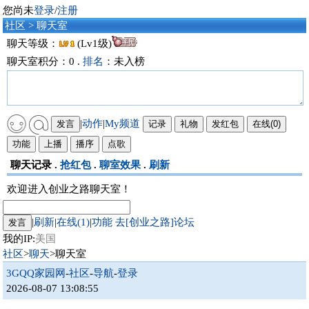
您尚未
登录
/
注册
社区
> 聊天室
聊天等级：
(Lv1级)
聊天室积分：0 .
排名
：未入榜
|
动作
|
My频道
聊天记录 .
抢红包
.
聊室效果
.
刷新
欢迎进入创业之路聊天室！
|
刷新
|
在线(1)
|
功能
去[创业之路]论坛
我的IP:
美国
社区
>
聊天
>聊天室
3GQQ家园网
-
社区
-
导航
-
登录
2026-08-07 13:08:55